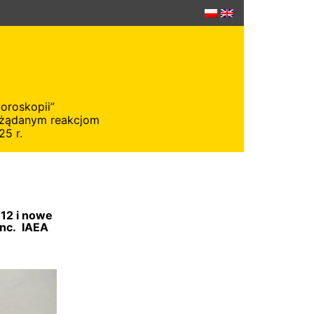
oroskopii”
ożądanym reakcjom
25 r.
12 i nowe
inc. IAEA