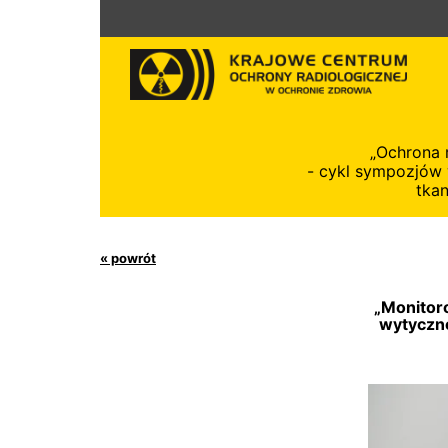
Przejdź
do
treści
„Ochrona 
- cykl sympozjów
tkan
« powrót
„Monitor
wytyczne