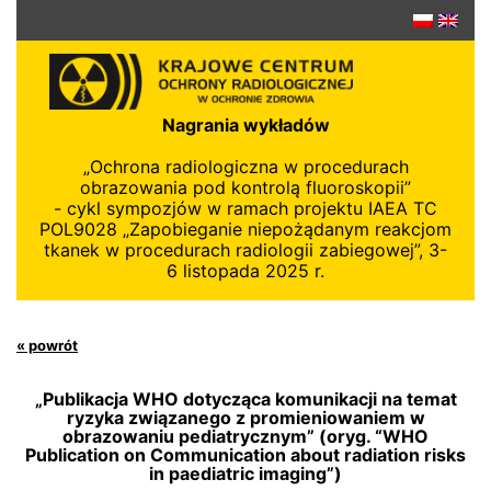
Przejdź
do
treści
Nagrania wykładów
„Ochrona radiologiczna w procedurach
obrazowania pod kontrolą fluoroskopii”
- cykl sympozjów w ramach projektu IAEA TC
POL9028 „Zapobieganie niepożądanym reakcjom
tkanek w procedurach radiologii zabiegowej”, 3-
6 listopada 2025 r.
« powrót
„Publikacja WHO dotycząca komunikacji na temat
ryzyka związanego z promieniowaniem w
obrazowaniu pediatrycznym” (oryg. “WHO
Publication on Communication about radiation risks
in paediatric imaging”)