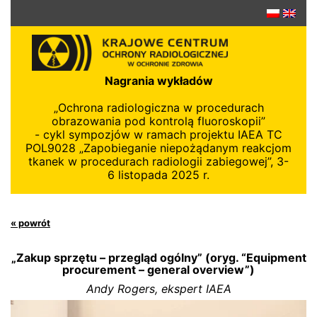
Przejdź
do
treści
Nagrania wykładów
„Ochrona radiologiczna w procedurach
obrazowania pod kontrolą fluoroskopii”
- cykl sympozjów w ramach projektu IAEA TC
POL9028 „Zapobieganie niepożądanym reakcjom
tkanek w procedurach radiologii zabiegowej”, 3-
6 listopada 2025 r.
« powrót
„Zakup sprzętu – przegląd ogólny” (oryg. “Equipment
procurement – general overview”)
Andy Rogers, ekspert IAEA