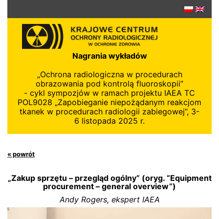
Przejdź
do
treści
Nagrania wykładów
„Ochrona radiologiczna w procedurach
obrazowania pod kontrolą fluoroskopii”
- cykl sympozjów w ramach projektu IAEA TC
POL9028 „Zapobieganie niepożądanym reakcjom
tkanek w procedurach radiologii zabiegowej”, 3-
6 listopada 2025 r.
« powrót
„Zakup sprzętu – przegląd ogólny” (oryg. “Equipment
procurement – general overview”)
Andy Rogers, ekspert IAEA